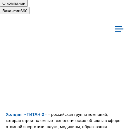
О компании
Вакансии
660
иальная ответственность
Культура
Холдинг «ТИТАН‑2»
– российская группа компаний,
которая строит сложные технологические объекты в сфере
атомной энергетики, науки, медицины, образования.