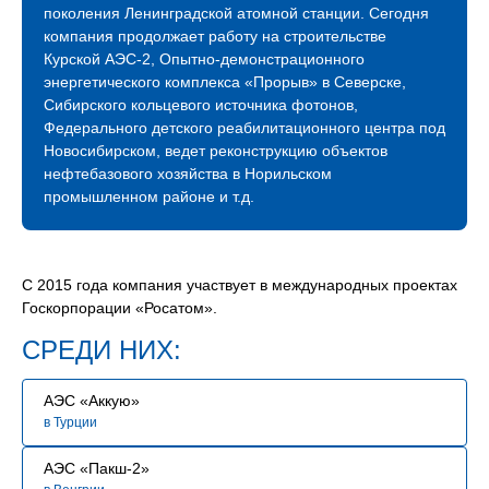
Компания растет, активно развивается и продолжает
поколения Ленинградской атомной станции. Сегодня
международное сотрудничество. Благодаря
компания продолжает работу на строительстве
профессионализму наших строителей мы успешно
Курской АЭС-2, Опытно-демонстрационного
строим и развиваем атомное будущее России.
энергетического комплекса «Прорыв» в Северске,
Сибирского кольцевого источника фотонов,
В связи с расширением географии и увеличением
Федерального детского реабилитационного центра под
количества объектов сегодня мы нуждаемся
Новосибирском, ведет реконструкцию объектов
в специалистах, знающих свое дело и готовых вместе
нефтебазового хозяйства в Норильском
строить сложные промышленные объекты.
промышленном районе и т.д.
Мы будем рады видеть Вас в нашей команде!
С 2015 года компания участвует в международных проектах
Госкорпорации «Росатом».
СРЕДИ НИХ:
АЭС «Аккую»
в Турции
АЭС «Пакш-2»