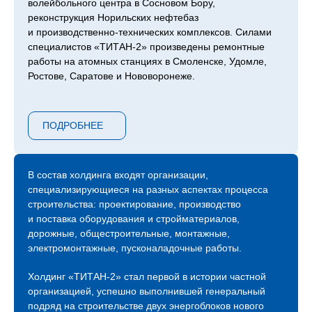
волейбольного центра в Сосновом Бору,
реконструкция Норильских нефтебаз
и производственно-технических комплексов. Силами
специалистов «ТИТАН‑2» произведены ремонтные
работы на атомных станциях в Смоленске, Удомле,
Ростове, Саратове и Нововоронеже.
Сейчас компания продолжает возведение следующей
очереди ЛАЭС – 7 и 8 блоков, градирни второго
ПОДРОБНЕЕ
энергоблока Курской АЭС, инновационный проект
ОДЭК «Прорыв» с реактором на быстрых нейтронах
в Северске, Центра коллективного пользования
«Сибирский кольцевой источник фотонов»
В состав холдинга входят организации,
в Новосибирске, инновационного центра обработки
специализирующиеся на разных аспектах процесса
данных «Иннополис» в Татарстане и прочих.
строительства: проектирование, производство
и поставка оборудования и стройматериалов,
С 2015 года холдинг «ТИТАН‑2» присутствует
дорожные, общестроительные, монтажные,
на международной арене атомных строек и на
электромонтажные, пусконаладочные работы.
сегодняшний день мы являемся генеральными
и ключевыми подрядчиками строительных площадок
Холдинг «ТИТАН‑2» стал первой в истории частной
АЭС «Аккую» в Турции, АЭС «Эль-Дабаа» в Египте,
организацией, успешно выполнившей генеральный
АЭС «Пакш-2» в Венгрии.
подряд на строительстве двух энергоблоков нового