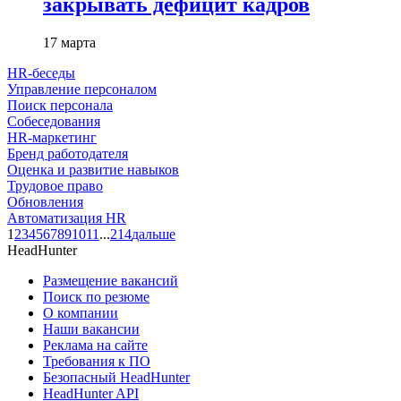
закрывать дефицит кадров
17 марта
HR-беседы
Управление персоналом
Поиск персонала
Собеседования
HR-маркетинг
Бренд работодателя
Оценка и развитие навыков
Трудовое право
Обновления
Автоматизация HR
1
2
3
4
5
6
7
8
9
10
11
...
214
дальше
HeadHunter
Размещение вакансий
Поиск по резюме
О компании
Наши вакансии
Реклама на сайте
Требования к ПО
Безопасный HeadHunter
HeadHunter API