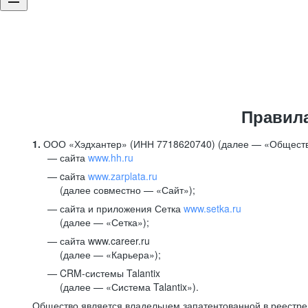
Правил
1.
ООО «Хэдхантер» (ИНН 7718620740) (далее — «Обществ
сайта
www.hh.ru
cайта
www.zarplata.ru
(далее совместно — «Сайт»);
сайта и приложения Сетка
www.setka.ru
(далее — «Сетка»);
сайта www.career.ru
(далее — «Карьера»);
CRM-системы Talantix
(далее — «Система Talantix»).
Общество является владельцем запатентованной в реестр