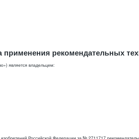
а применения рекомендательных тех
о») является владельцем:
е изобретений Российской Федерации за № 2711717 рекомендатель