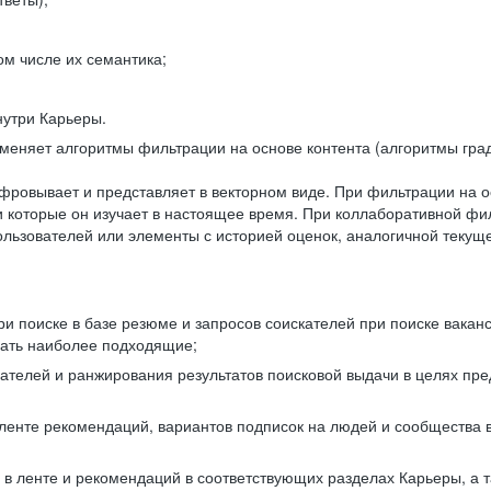
ом числе их семантика;
нутри Карьеры.
еняет алгоритмы фильтрации на основе контента (алгоритмы град
фровывает и представляет в векторном виде. При фильтрации на о
ли которые он изучает в настоящее время. При коллаборативной ф
льзователей или элементы с историей оценок, аналогичной текущ
и поиске в базе резюме и запросов соискателей при поиске вакан
рать наиболее подходящие;
одателей и ранжирования результатов поисковой выдачи в целях п
 ленте рекомендаций, вариантов подписок на людей и сообщества 
 в ленте и рекомендаций в соответствующих разделах Карьеры, а