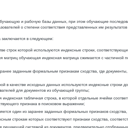
бучающую и рабочую базы данных, при этом обучающие последов
ователей о степени соответствия представленных им результатов 
 заключается в следующем:
ве строк которой используются индексные строки, соответствующ
ия матриц обучающая индексная матрица сжимается с частичной п
аранее заданным формальным признакам сходства, где документы,
ой в качестве исходных данных используются индексные строки д
ователей для документов из обучающей группы;
индексная табличная строка, в которой отдельные ячейки соответ
тствующего признака в поисковом выражении;
ляется один из заранее заданных формальных признаков сходства
ксным строкам которых соответствуют признаки сходства, соотве
е решающей системой из документов, предварительно отобранных 