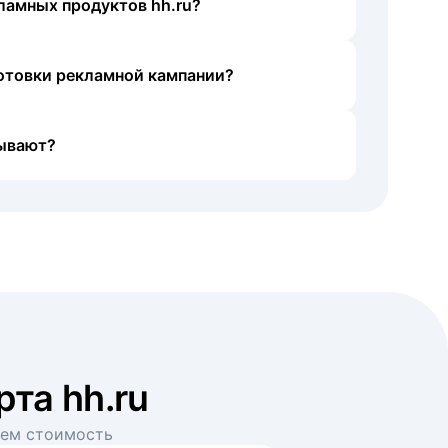
ламных продуктов hh.ru?
готовки рекламной кампании?
ывают?
рта hh.ru
аем стоимость