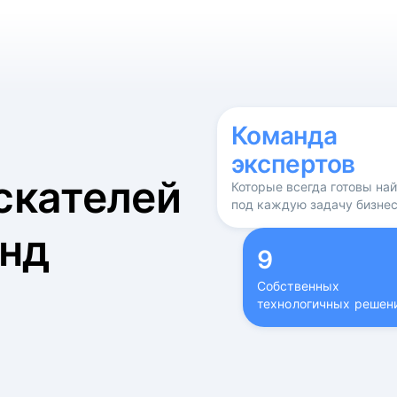
б
Команда
экспертов
скателей
Которые всегда готовы на
под каждую задачу бизне
нд
9
Собственных
технологичных решен