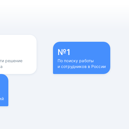
№1
йти решение
По поиску работы
са
и сотрудников в России
ий