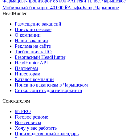
Фармацевт-провизор
от
85 000
₽
Аптеки Плюс, Чарышское
Мобильный банкир
от
40 000
₽
Альфа-Банк, Чарышское
HeadHunter
Размещение вакансий
Поиск по резюме
О компании
Наши вакансии
Реклама на сайте
Требования к ПО
Безопасный HeadHunter
HeadHunter API
Партнерам
Инвесторам
Каталог компаний
Поиск по вакансиям в Чарышском
Сетка: соцсеть для нетворкинга
Соискателям
hh PRO
Готовое резюме
Все сервисы
Хочу у вас работать
Производственный календарь