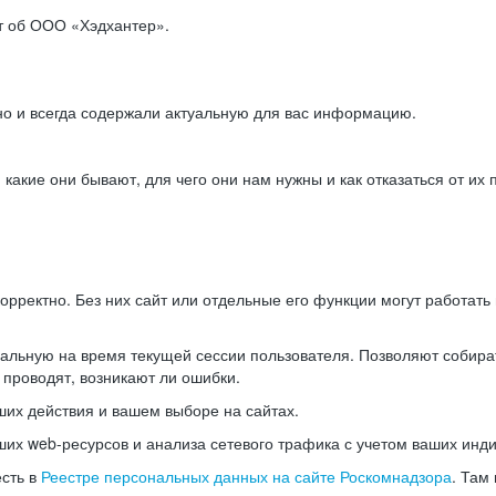
ет об ООО «Хэдхантер».
но и всегда содержали актуальную для вас информацию.
акие они бывают, для чего они нам нужны и как отказаться от их 
рректно. Без них сайт или отдельные его функции могут работат
альную на время текущей сессии пользователя. Позволяют собира
 проводят, возникают ли ошибки.
их действия и вашем выборе на сайтах.
х web-ресурсов и анализа сетевого трафика с учетом ваших инд
есть в
Реестре персональных данных на сайте Роскомнадзора
. Там