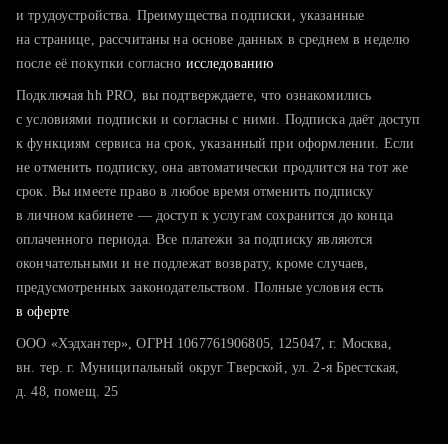
тратите много времени на поиск и вручную поднимаете
и трудоустройства. Преимущества подписки, указанные
резюме
на странице, рассчитаны на основе данных в среднем в неделю
после её покупки согласно
хотите сравнить себя с конкурентами и оценить шансы
исследованию
Подключая hh PRO, вы подтверждаете, что ознакомились
с условиями подписки и согласны с ними. Подписка даёт доступ
к функциям сервиса на срок, указанный при оформлении. Если
не отменить подписку, она автоматически продлится на тот же
срок. Вы имеете право в любое время отменить подписку
в личном кабинете — доступ к услугам сохранится до конца
оплаченного периода. Все платежи за подписку являются
окончательными и не подлежат возврату, кроме случаев,
предусмотренных законодательством. Полные условия есть
в оферте
ООО «Хэдхантер», ОГРН 1067761906805, 125047, г. Москва,
вн. тер. г. Муниципальный округ Тверской, ул. 2-я Брестская,
д. 48, помещ. 25